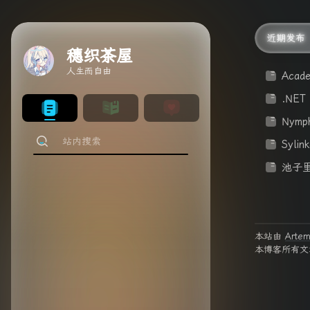
近期发布
穗织茶屋
人生而自由
Acade
.NET 
Nymp
Sylin
池子
本站由
Artem
本博客所有文