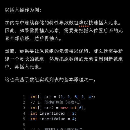
以插入操作为例：
在内存中连续存储的特性导致数组
难以
快速插入元素。
因此，如果需要插入元素，需要先把插入位置后面的元
素全部后移，然后再插入。
然而，如果要让原数组的元素得以保留，那么就需要新
建一个更长的数组，然后把原数组的元素复制到新数组
中，再插入元素。
这也是基于数组实现列表的基本原理之一。
1
int
[] arr = {
1
, 
1
, 
5
, 
1
, 
4
};
2
// 1. 创建新数组（长度+1）
3
int
[] arr2 = 
new
int
[
6
];
4
int
 insertIndex = 
2
;
5
int
 insertValue = 
4
;
6
7
// 2. 复制插入点之前的数据