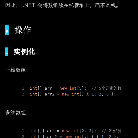
因此， .NET 会将数组放在托管堆上，而不是栈。
操作
实例化
一维数组：
1
int
[] arr = 
new
int
[
5
];  
// 5个元素的数组
2
int
[] arr2 = 
new
int
[] { 
1
, 
2
, 
3
 };  
// 显
多维数组：
1
int
[,] arr = 
new
int
[
2
, 
3
];  
// 2行3列的二维
2
int
[,] arr2 = 
new
int
[,] { { 
1
, 
2
 }, { 
3
, 
4