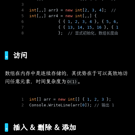
3
4
int
[,,] arr3 = 
new
int
[
2
, 
3
, 
4
];  
// 2行3列
5
int
[,,] arr4 = 
new
int
[,,] { 
6
            { { 
1
, 
2
, 
3
, 
4
 }, { 
5
, 
6
, 
7
, 
8
 
7
            { { 
13
, 
14
, 
15
, 
16
 }, { 
17
, 
18
,
8
            };  
// 显式初始化，数组长度由编译器推
访问
数组在内存中是连续存储的，其优势在于可以高效地访
问任意元素，时间复杂度为
。
O(1)
1
int
[] arr = 
new
int
[] { 
1
, 
2
, 
3
 };
2
Console.WriteLine(arr[
0
]); 
// 输出 1
插入 & 删除 & 添加