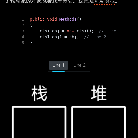
了该对象的对象也会跟着改变。这就是
引用类型
。
1
public
void
Method1
()
2
{
3
    cls1 obj = 
new
 cls1();  
// Line 1
编译器会将这一块内存分配在上一次内存分配的顶部
4
    cls1 obj1 = obj;  
// Line 2
5
}
Line 1
Line 2