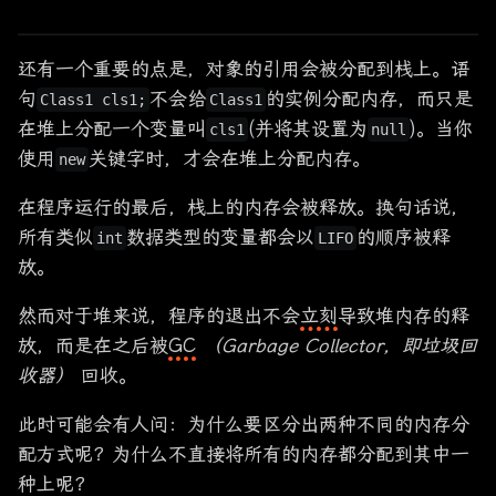
还有一个重要的点是，对象的引用会被分配到栈上。语
句
不会给
的实例分配内存，而只是
Class1 cls1;
Class1
在堆上分配一个变量叫
(并将其设置为
)。当你
cls1
null
使用
关键字时，才会在堆上分配内存。
new
在程序运行的最后，栈上的内存会被释放。换句话说，
所有类似
数据类型的变量都会以
的顺序被释
int
LIFO
放。
编译器会将这一块内存分配在上一次内存分配的顶部。栈可以理解为就是
然而对于堆来说，程序的退出不会
立刻
导致堆内存的释
类似于将箱子垒起来的过程
创建了一个对象后，它在栈上创建了一个指针，然后实际的对象被保存在
放，而是在之后被
GC
（Garbage Collector，即垃圾回
另一种不同的内存地址中（堆）。堆不会管理应用所需的运行内存，它只
收器）
回收。
是一个存储对象（可以在各处访问）的地方并动态分配内存
此时可能会有人问：为什么要区分出两种不同的内存分
配方式呢？为什么不直接将所有的内存都分配到其中一
种上呢？