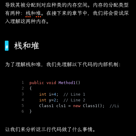
导致其被分配到对应种类的内存空间。内存的分配类型
有两种：
栈
和
堆
。在接下来的章节中，我们将会尝试深
入理解这两种内存。
栈和堆
为了理解栈和堆，我们先理解以下代码的内部机制：
1
public
void
Method1
()
2
{
3
int
 i=
4
;  
// Line 1
4
int
 y=
2
;  
// Line 2
5
    Class1 cls1 = 
new
 Class1();  
//Line 3
6
}
让我们来分析这三行代码做了什么事情。