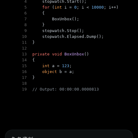
4
    stopwatch.Start();
5
for
 (
int
 i = 
0
; i < 
10000
; i++)
6
    {
7
        BoxUnbox();
8
    }
9
    stopwatch.Stop();
10
    stopwatch.Elapsed.Dump();
11
}
12
13
private
void
BoxUnbox
()
14
{
15
int
 a = 
123
;
16
object
 b = a;
17
}
18
19
// Output: 00:00:00.0000813
1
void
Main
()
2
{
3
var
 stopwatch = 
new
 Stopwatch();
4
    stopwatch.Start();