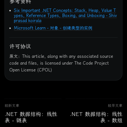
参考资料
5
for
 (
int
 i = 
0
; i < 
10000
; i++)
6
    {
Six Important .NET Concepts: Stack, Heap, Value T
7
        SimpleVariableAssignment();
ypes, Reference Types, Boxing, and Unboxing - Shiv
8
    }
prasad koirala
9
    stopwatch.Stop();
Microsoft Learn - 对象 - 创建类型的实例
10
    stopwatch.Elapsed.Dump();
11
}
12
许可协议
13
private
void
SimpleVariableAssignment
()
14
{
原文：This article, along with any associated source
15
object
 a = 
123
;
16
int
 b = (
int
)a;
code and files, is licensed under The Code Project
17
}
Open License (CPOL)
18
19
20
// Output: 00:00:00.0000548
较新文章
较早文章
.NET 数据结构：线性
.NET 数据结构：线性
表 - 链表
表 - 数组