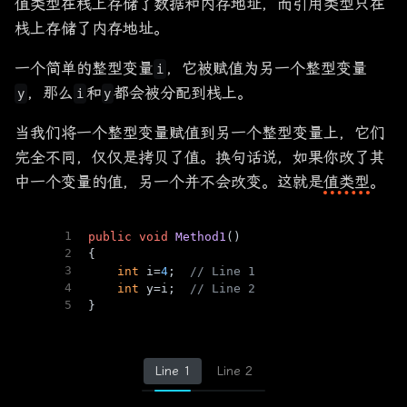
值类型在栈上存储了数据和内存地址，而引用类型只在
栈上存储了内存地址。
一个简单的整型变量
，它被赋值为另一个整型变量
i
，那么
和
都会被分配到栈上。
y
i
y
当我们将一个整型变量赋值到另一个整型变量上，它们
完全不同，仅仅是拷贝了值。换句话说，如果你改了其
中一个变量的值，另一个并不会改变。这就是
值类型
。
1
public
void
Method1
()
2
{
3
int
 i=
4
;  
// Line 1
4
int
 y=i;  
// Line 2
5
}
Line 1
Line 2