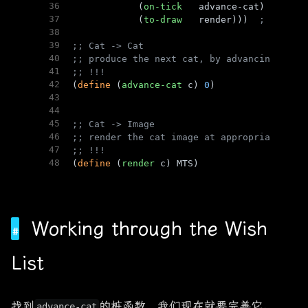
36
            (
on-tick
   advance-cat)      
;
37
            (
to-draw
   render)))  
; Cat ->
38
39
;; Cat -> Cat
40
;; produce the next cat, by advancing it 1
41
;; !!!
42
(
define
 (
advance-cat
 c) 
0
)
43
44
45
;; Cat -> Image
46
;; render the cat image at appropriate pla
47
;; !!!
48
(
define
 (
render
 c) MTS)
Working through the Wish
List
找到
的桩函数，我们现在就要完善它。
advance-cat