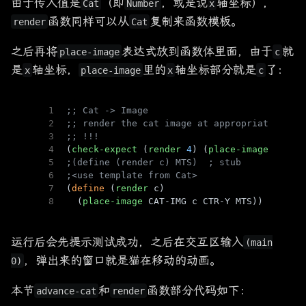
由于传入值是
（即
，或是说
轴坐标），
Cat
Number
x
函数同样可以从
复制来函数模板。
render
Cat
之后再将
表达式放到函数体里面，由于
就
place-image
c
是
轴坐标，
里的
轴坐标部分就是
了：
x
place-image
x
c
1
;; Cat -> Image
2
;; render the cat image at appropriate plac
3
;; !!!
4
(
check-expect
 (
render
4
) (
place-image
 CAT-I
5
;(define (render c) MTS)  ; stub
6
;<use template from Cat>
7
(
define
 (
render
 c)
8
  (
place-image
 CAT-IMG c CTR-Y MTS))
运行后会先提示测试成功，之后在交互区输入
(main
，弹出来的窗口就是猫在移动的动画。
0)
本节
和
函数部分代码如下：
advance-cat
render