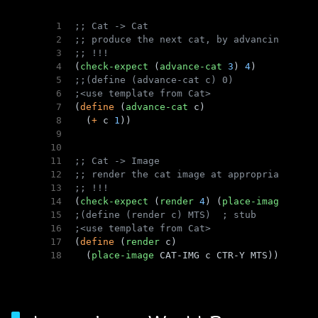
1
;; Cat -> Cat
2
;; produce the next cat, by advancing it 1
3
;; !!!
4
(
check-expect
 (
advance-cat
3
) 
4
)
5
;;(define (advance-cat c) 0)
6
;<use template from Cat>
7
(
define
 (
advance-cat
 c)
8
  (
+
 c 
1
))
9
10
11
;; Cat -> Image
12
;; render the cat image at appropriate pla
13
;; !!!
14
(
check-expect
 (
render
4
) (
place-image
 CAT-
15
;(define (render c) MTS)  ; stub
16
;<use template from Cat>
17
(
define
 (
render
 c)
18
  (
place-image
 CAT-IMG c CTR-Y MTS))