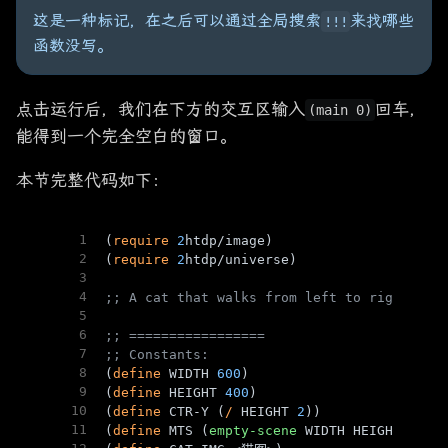
这是一种标记，在之后可以通过全局搜索
来找哪些
!!!
函数没写。
点击运行后，我们在下方的交互区输入
回车，
(main 0)
能得到一个完全空白的窗口。
本节完整代码如下：
1
(
require
2
htdp/image)
2
(
require
2
htdp/universe)
3
4
;; A cat that walks from left to right acr
5
6
;; =================
7
;; Constants:
8
(
define
 WIDTH 
600
)
9
(
define
 HEIGHT 
400
)
10
(
define
 CTR-Y (
/
 HEIGHT 
2
))
11
(
define
 MTS (
empty-scene
 WIDTH HEIGHT))