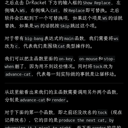
之后点击 DrRacket 下方的输入框的
，左
Show Replace
侧填入
，右侧填入
，按
即可替换。之后
WS
Cat
Replace
软件会匹配到下一个可替换项，如果这个项是
的话就
WS
替换，如果是
的话就按
跳过这个项。
ws
Skip
对于带有
表达式的
函数，我们需要将
big-bang
main
ws
改为
，代表我们是围绕
类型操作的。
c
Cat
我们可以把主函数里面的
、
和
on-key
on-mouse
stop-
删了，因为用不到这些情况。同时将
改为
when
tock
，代表每一刻实际做的事就是让猫移动。
advance-cat
从这里能看出来我们的主函数需要调用另外两个函数，
分别是
和
。
advance-cat
render
对于下面的第一个函数，即之前还没改名的
（现在
tock
记得改名），它的目的是
produce the next cat, by
。而下面
的目的