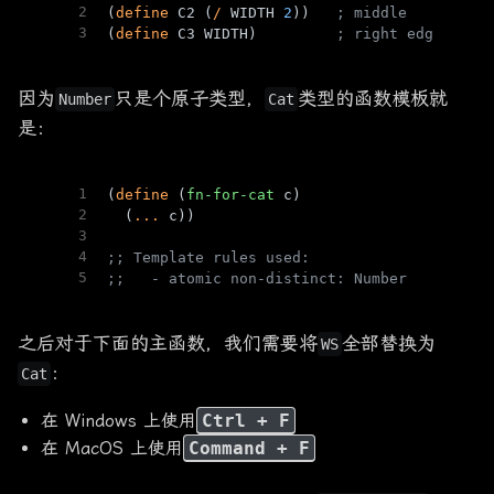
2
(
define
 C2 (
/
 WIDTH 
2
))   
; middle
3
(
define
 C3 WIDTH)         
; right edge
因为
只是个原子类型，
类型的函数模板就
Number
Cat
是：
1
(
define
 (
fn-for-cat
 c)
2
  (
...
 c))
3
4
;; Template rules used:
5
;;   - atomic non-distinct: Number
之后对于下面的主函数，我们需要将
全部替换为
WS
：
Cat
在 Windows 上使用
Ctrl + F
在 MacOS 上使用
Command + F