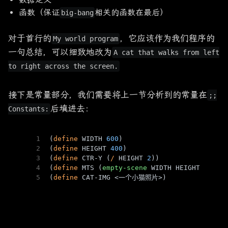
函数（保证
相关的函数在最后）
big-bang
对于首行的
，它应该作为我们程序的
My world program
一句总结，可以细致地改为
A cat that walks from left
to right across the screen.
接下是常量部分，我们需要将上一节分析到的常量在
;;
后填进去：
Constants:
1
(
define
 WIDTH 
600
)
2
(
define
 HEIGHT 
400
)
3
(
define
 CTR-Y (
/
 HEIGHT 
2
))
4
(
define
 MTS (
empty-scene
 WIDTH HEIGHT))
5
(
define
 CAT-IMG <一个小猫照片>)