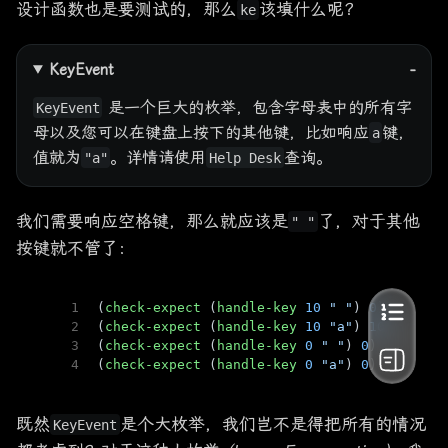
设计函数也是要测试的，那么
该填什么呢？
ke
KeyEvent
是一个巨大的枚举，包含字母表中的所有字
KeyEvent
母以及您可以在键盘上按下的其他键，比如响应
键，
a
值就为
。详情请使用
查询。
"a"
Help Desk
我们需要响应空格键，那么就应该是
了，对于其他
" "
按键就不管了：
1
(
check-expect
 (
handle-key
10
" "
) 
0
)
2
(
check-expect
 (
handle-key
10
"a"
) 
10
)
3
(
check-expect
 (
handle-key
0
" "
) 
0
)
4
(
check-expect
 (
handle-key
0
"a"
) 
0
)
既然
是个大枚举，我们岂不是得把所有的情况
KeyEvent