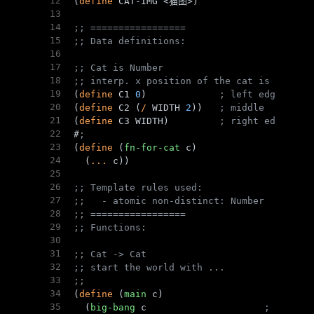
12
(
define
 CAT-IMG <猫图>)
13
14
;; =================
15
;; Data definitions:
16
17
;; Cat is Number
18
;; interp. x position of the cat is screen
19
(
define
 C1 
0
)             
; left edge
20
(
define
 C2 (
/
 WIDTH 
2
))   
; middle
21
(
define
 C3 WIDTH)         
; right edge
22
#
;
23
(
define
 (
fn-for-cat
 c)
24
  (
...
 c))
25
26
;; Template rules used:
27
;;   - atomic non-distinct: Number
28
;; =================
29
;; Functions:
30
31
;; Cat -> Cat
32
;; start the world with ...
33
;; 
34
(
define
 (
main
 c)
35
  (
big-bang
 c                     
; Cat