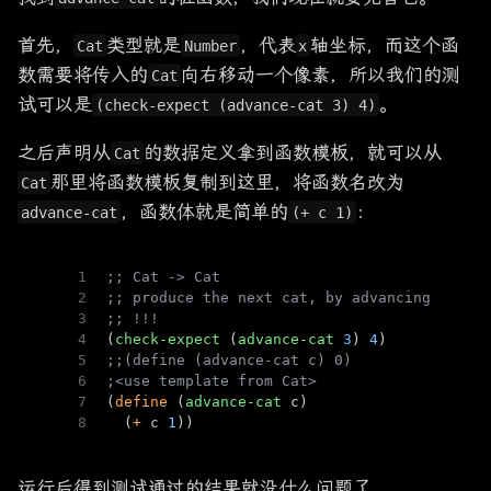
首先，
类型就是
，代表
轴坐标，而这个函
Cat
Number
x
数需要将传入的
向右移动一个像素，所以我们的测
Cat
试可以是
。
(check-expect (advance-cat 3) 4)
之后声明从
的数据定义拿到函数模板，就可以从
Cat
那里将函数模板复制到这里，将函数名改为
Cat
，函数体就是简单的
：
advance-cat
(+ c 1)
1
;; Cat -> Cat
2
;; produce the next cat, by advancing it 1 
3
;; !!!
4
(
check-expect
 (
advance-cat
3
) 
4
)
5
;;(define (advance-cat c) 0)
6
;<use template from Cat>
7
(
define
 (
advance-cat
 c)
8
  (
+
 c 
1
))
运行后得到测试通过的结果就没什么问题了。