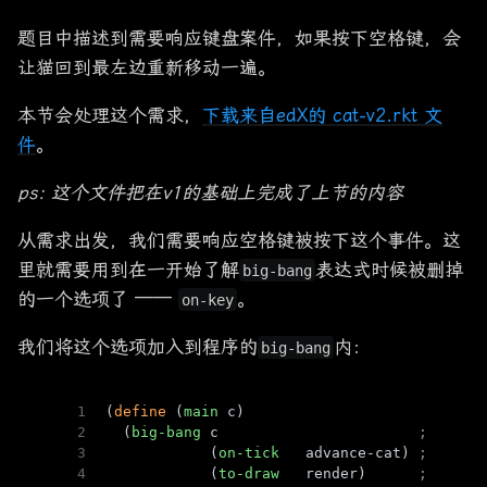
题目中描述到需要响应键盘案件，如果按下空格键，会
让猫回到最左边重新移动一遍。
本节会处理这个需求，
下载来自edX的 cat-v2.rkt 文
件
。
ps: 这个文件把在v1的基础上完成了上节的内容
从需求出发，我们需要响应空格键被按下这个事件。这
里就需要用到在一开始了解
表达式时候被删掉
big-bang
的一个选项了 ——
。
on-key
我们将这个选项加入到程序的
内：
big-bang
1
(
define
 (
main
 c)
2
  (
big-bang
 c                       
; Cat
3
            (
on-tick
   advance-cat) 
; Cat -
4
            (
to-draw
   render)      
; Cat -