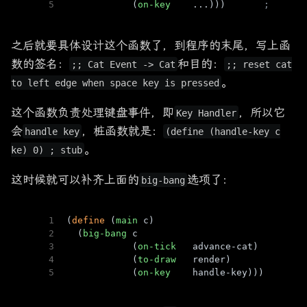
5
            (
on-key
    ...)))       
; Cat K
之后就要具体设计这个函数了，到程序的末尾，写上函
数的签名：
和目的：
;; Cat Event -> Cat
;; reset cat
。
to left edge when space key is pressed
这个函数负责处理键盘事件，即
，所以它
Key Handler
会
，桩函数就是：
handle key
(define (handle-key c
。
ke) 0) ; stub
这时候就可以补齐上面的
选项了：
big-bang
1
(
define
 (
main
 c)
2
  (
big-bang
 c                        
; Cat
3
            (
on-tick
   advance-cat)  
; Cat 
4
            (
to-draw
   render)       
; Cat 
5
            (
on-key
    handle-key))) 
; Cat 