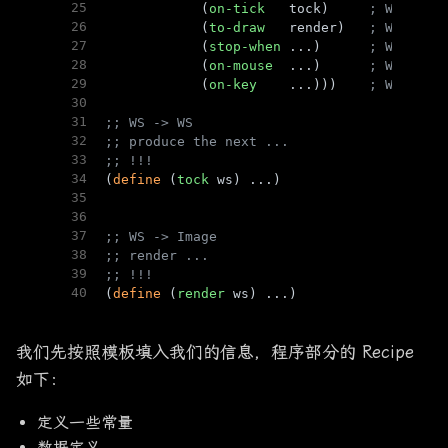
25
            (
on-tick
   tock)     
; WS -> W
26
            (
to-draw
   render)   
; WS -> I
27
            (
stop-when
 ...)      
; WS -> B
28
            (
on-mouse
  ...)      
; WS Inte
29
            (
on-key
    ...)))    
; WS KeyE
30
31
;; WS -> WS
32
;; produce the next ...
33
;; !!!
34
(
define
 (
tock
 ws) ...)
35
36
37
;; WS -> Image
38
;; render ... 
39
;; !!!
40
(
define
 (
render
 ws) ...)
我们先按照模板填入我们的信息，程序部分的 Recipe
如下：
定义一些常量
数据定义