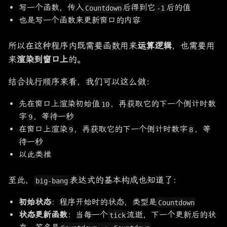
写一个函数，传入
后得到它
后的值
Countdown
-1
也是写一个函数来更新窗口的内容
所以在这种程序内既需要函数用来
运算逻辑
，也需要用
来
渲染到窗口上
的。
结合执行顺序来看，我们可以这么做：
先在窗口上渲染初始值
，再获取它的下一个倒计时数
10
字
，等待一秒
9
在窗口上渲染
，再获取它的下一个倒计时数字
，等
9
8
待一秒
以此类推
至此，
表达式的基本构成也知道了：
big-bang
初始状态
：程序开始时的状态，类型是
Countdown
状态更新函数
：当每一个
流逝，下一个更新后的状
tick