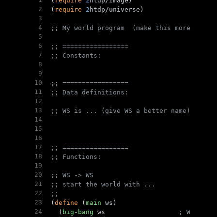
(
require
2
htdp/image)
2
(
require
2
htdp/universe)
3
4
;; My world program  (make this more speci
5
6
;; =================
7
;; Constants:
8
9
10
;; =================
11
;; Data definitions:
12
13
;; WS is ... (give WS a better name)
14
15
16
17
;; =================
18
;; Functions:
19
20
;; WS -> WS
21
;; start the world with ...
22
;; 
23
(
define
 (
main
 ws)
24
  (
big-bang
 ws                   
; WS