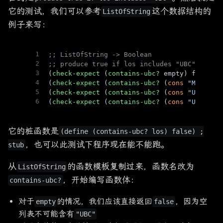
它的测试，我们可以参考
这个数据结构的
ListOfString
例子来写：
1
;; ListOfString -> Boolean
2
;; produce true if los includes "UBC"
3
(
check-expect
 (
contains-ubc?
 empty) false)
4
(
check-expect
 (
contains-ubc?
 (
cons
"McGill"
5
(
check-expect
 (
contains-ubc?
 (
cons
"UBC"
 em
6
(
check-expect
 (
contains-ubc?
 (
cons
"UBC"
 (
c
它的桩函数是
(define (contains-ubc? los) false) ;
，也可以此测试下程序现在能不能跑。
stub
从
的函数模板复制过来，函数名改为
ListOfString
，开始编写函数体：
contains-ubc?
对于
的情况，我们应该直接返回
，因为空
empty
false
列表不可能含有
"UBC"