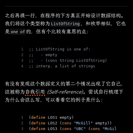
之后再提一行，在程序的下方真正开始设计数据结构。
我们将这个类型称为
，和枚举相似，它也
ListOfString
是
的，但有个比较有意思的点：
one of
1
;; ListOfString is one of:
2
;;   - empty
3
;;   - (cons String ListOfString)
4
;; interp. a list of strings
有没有发现这个数据定义的第二个情况出现了它自己，
这被称为
自我引用
(Self-reference)
。尝试自行梳理下
为什么会这么写，可以看看它的例子是什么：
1
(
define
 LOS1 empty)
2
(
define
 LOS2 (
cons
"McGill"
 empty))
3
(
define
 LOS3 (
cons
"UBC"
 (
cons
"McGill"
 emp