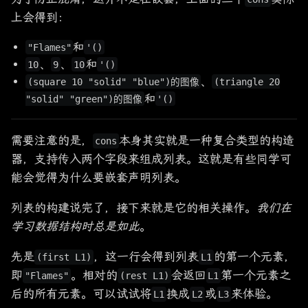
上会得到：
和
"Flames"
'()
、
、
和
10
9
10
'()
、
(square 10 "solid" "blue")的图像
(triangle 20
和
"solid" "green")的图像
'()
需要注意的是，
本身其实就是一种复合类型的构造
cons
器，支持传入两个字段来组成列表。这就是有些同学可
能会觉得为什么要嵌套声明列表。
列表的构建说完了，接下来就是它的相关操作。
我们在
学习数据结构时总是如此
。
先是
，这一行会得到列表
的第一个元素，
(first L1)
L1
即
。相对的
会返回
第一个元素之
"Flames"
(rest L1)
L1
后的所有元素。可以试试将
换成
或
来体验。
L1
L2
L3