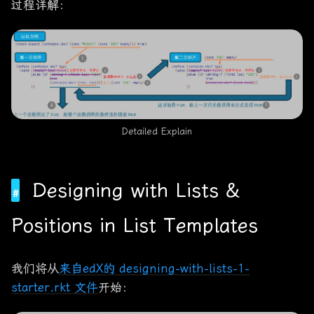
过程详解：
Detailed Explain
Designing with Lists &
Positions in List Templates
我们将从
来自edX的 designing-with-lists-1-
starter.rkt 文件
开始：