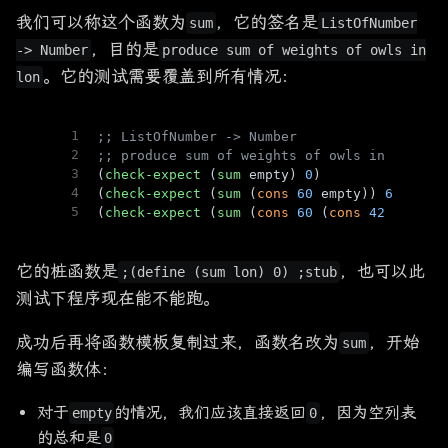
我们可以称这个函数为
，它的签名是
sum
ListOfNumber
，目的是
-> Number
produce sum of weights of owls in
。它的测试需要覆盖到所有情况：
lon
1
;; ListOfNumber -> Number
2
;; produce sum of weights of owls in lon
3
(
check-expect
 (
sum
 empty) 
0
)
4
(
check-expect
 (
sum
 (
cons
60
 empty)) 
60
)
5
(
check-expect
 (
sum
 (
cons
60
 (
cons
42
 empty)
它的桩函数是
，也可以此
;(define (sum lon) 0) ;stub
测试下程序现在能不能跑。
成功后再将函数模板复制过来，函数名改为
，开始
sum
编写函数体：
对于
的情况，我们应该直接返回
，因为空列表
empty
0
的总和是
0