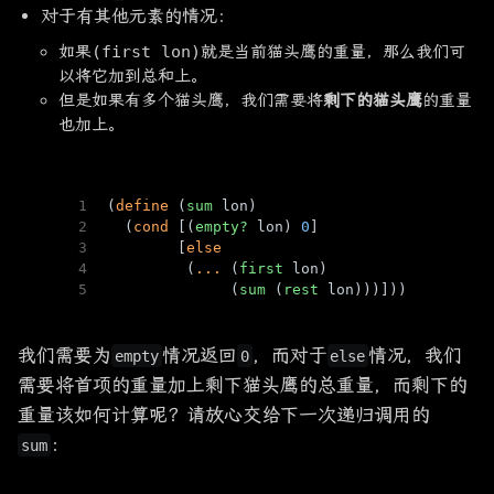
对于有其他元素的情况：
如果
(first lon)
就是当前猫头鹰的重量，那么我们可
以将它加到总和上。
但是如果有多个猫头鹰，我们需要将
剩下的猫头鹰
的重量
也加上。
1
(
define
 (
sum
 lon)
2
  (
cond
 [(
empty?
 lon) 
0
]
3
        [
else
4
         (
...
 (
first
 lon)          
5
              (
sum
 (
rest
 lon)))]))
我们需要为
情况返回
，而对于
情况，我们
empty
0
else
需要将首项的重量加上剩下猫头鹰的总重量，而剩下的
重量该如何计算呢？请放心交给下一次递归调用的
：
sum