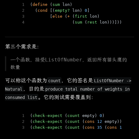
1
(
define
 (
sum
 lon)
2
  (
cond
 [(
empty?
 lon) 
0
]
3
        [
else
 (
+
 (
first
 lon)           
; 首
4
                 (
sum
 (
rest
 lon)))]))  
; 剩
第三个需求是：
一个函数，接受
ListOfNumber
，返回所有猫头鹰的
数量
可以称这个函数为
，它的签名是
count
ListOfNumber ->
，目的是
Natural
produce total number of weights in
。它的测试需要覆盖到：
consumed list
1
(
check-expect
 (
count
 empty) 
0
)
2
(
check-expect
 (
count
 (
cons
12
 empty)) (
+
1
3
(
check-expect
 (
count
 (
cons
35
 (
cons
12
 empt