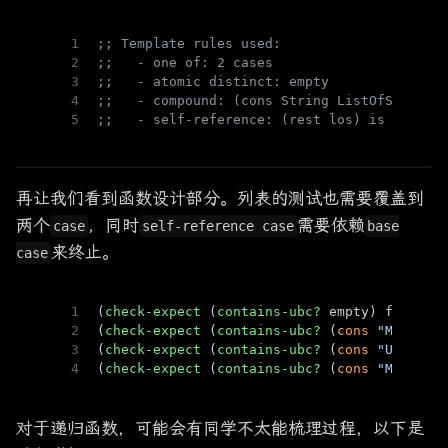
1
;; Template rules used:
2
;;   - one of: 2 cases
3
;;   - atomic distinct: empty
4
;;   - compound: (cons String ListOfString)
5
;;   - self-reference: (rest los) is ListOf
再让我们看到函数设计部分。列表的测试也需要覆盖到
两个
，同时
需要依赖
case
self-reference case
base
来终止。
case
1
(
check-expect
 (
contains-ubc?
 empty) false)
2
(
check-expect
 (
contains-ubc?
 (
cons
"McGill"
3
(
check-expect
 (
contains-ubc?
 (
cons
"UBC"
 em
4
(
check-expect
 (
contains-ubc?
 (
cons
"McGill"
对于递归函数，可能会有同学不太能梳理过程，以下是