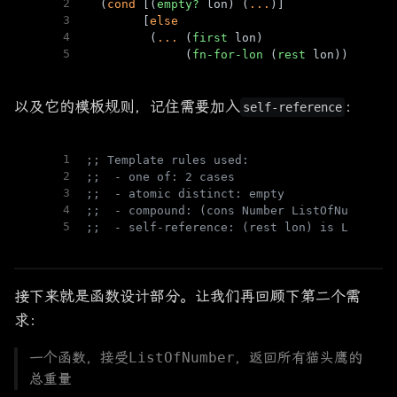
2
  (
cond
 [(
empty?
 lon) (
...
)]
3
        [
else
4
         (
...
 (
first
 lon)
5
              (
fn-for-lon
 (
rest
 lon)))]))
以及它的模板规则，记住需要加入
：
self-reference
1
;; Template rules used:
2
;;  - one of: 2 cases
3
;;  - atomic distinct: empty
4
;;  - compound: (cons Number ListOfNumber)
5
;;  - self-reference: (rest lon) is ListOfN
接下来就是函数设计部分。让我们再回顾下第二个需
求：
一个函数，接受
ListOfNumber
，返回所有猫头鹰的
总重量