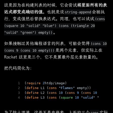
这是因为在构建列表的时候，它会尝试
将里面所有的表
达式都变成确切的值
。也就是说
会被执
string-append
行，变成值然后替换表达式。同理，也可以试试
(cons
(square 10 "solid" "blue") (cons (triangle 20
。
"solid" "green") empty))
如果接触过其他编程语言的列表，可能会觉得
(cons 10
是两个元素，但实际上在
(cons 9 (cons 10 empty)))
Racket 这里是三个，它不是算最外层元素数量的。
把代码简化为：
1
(
require
2
htdp/image)
2
(
define
 L1 (
cons
"Flames"
 empty))
3
(
define
 L2 (
cons
10
 (
cons
9
 (
cons
10
 empty)
4
(
define
 L3 (
cons
 (
square
10
"solid"
"blue"
)
为了防止混淆，这并不是在嵌套，上面的三个
实际
cons