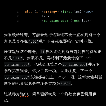
1
[
else
 (
if
 (
string=?
 (
first
 los) 
"UBC"
)
2
          true
3
          (
contains-ubc?
 (
rest
 los)))]
如果没转过弯，可能会觉得这难道不会一直在判断一个
列表是否存在
呢？不会死在那吗？实则不然。
"UBC"
仔细观察这个部分，
表达式会判断当前列表的首项是
if
不是
，如果不是，再将
剩下元素
传给下一个
"UBC"
。也就是说第二个
并没有
contains-ubc?
contains-ubc?
拿到完整列表，它少了第一项。以此往复，下一个
永远都会比上一个少一项，这样就能判断
contains-ubc?
剩下的元素究竟是
空
还是首项为
。
"UBC"
这被称为
递归
，简单理解就是一个函数会
自己调用自
己
。