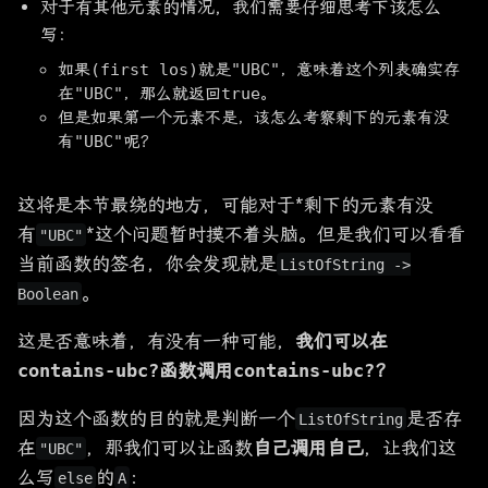
对于有其他元素的情况，我们需要仔细思考下该怎么
写：
如果
(first los)
就是
"UBC"
，意味着这个列表确实存
在
"UBC"
，那么就返回
true
。
但是如果第一个元素不是，该怎么考察剩下的元素有没
有
"UBC"
呢？
这将是本节最绕的地方，可能对于*剩下的元素有没
有
*这个问题暂时摸不着头脑。但是我们可以看看
"UBC"
当前函数的签名，你会发现就是
ListOfString ->
。
Boolean
这是否意味着，有没有一种可能，
我们可以在
contains-ubc?
函数调用
contains-ubc?
？
因为这个函数的目的就是判断一个
是否存
ListOfString
在
，那我们可以让函数
自己调用自己
，让我们这
"UBC"
么写
的
：
else
A