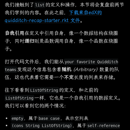
我们接触到了
的定义和操作，本节将会复盘前两节
list
我们学到的内容。在此之前，
下载来自edX的
quidditch-recap-starter.rkt 文件
。
自我引用
在定义中引用自身，像一个数据结构在绕圈
子，同时
递归
则是函数调用自身，像一个函数在绕圈
子。
打开代码文件后，我们能从
your favorite Quidditch
发现这个信息包含着
随机
(Arbitrary)
数量的队
teams
伍，这也代表着它需要一个
不定
长度的列表来存储。
往下看看到
的定义，和之前的
ListOfString
一样，它也是一个自我引用的数据定义。
ListOfString
我们可以看到它的两个情况：
，属于
，表示空列表
empty
base case
，属于
(cons String ListOfString)
self-reference