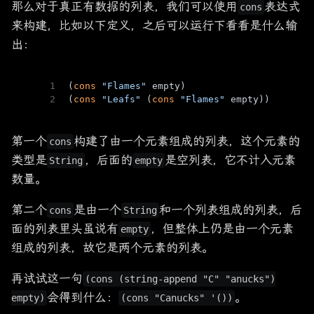
那么对于真正有数据的列表，我们可以使用
表达式
cons
来构建，比如以下定义，之后可以运行下看看是什么输
出：
1
(
cons
"Flames"
 empty)                 
; a l
2
(
cons
"Leafs"
 (
cons
"Flames"
 empty))  
; a l
第一个
构建了由一个元素组成的列表，这个元素的
cons
类型是
，后面的
是空列表，它不计入元素
String
empty
数量。
第二个
是由一个
和一个列表组成的列表，后
cons
String
面的列表里头虽说有
，但整体上仍是由一个元素
empty
组成的列表，故它是两个元素的列表。
再试试这一句
(cons (string-append "C" "anucks")
会得到什么：
。
empty)
(cons "Canucks" '())