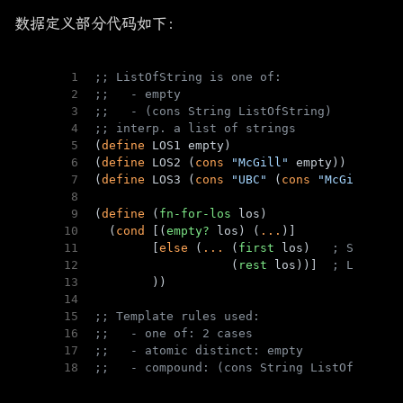
数据定义部分代码如下：
1
;; ListOfString is one of:
2
;;   - empty
3
;;   - (cons String ListOfString)
4
;; interp. a list of strings
5
(
define
 LOS1 empty)
6
(
define
 LOS2 (
cons
"McGill"
 empty))
7
(
define
 LOS3 (
cons
"UBC"
 (
cons
"McGill"
 em
8
9
(
define
 (
fn-for-los
 los)
10
  (
cond
 [(
empty?
 los) (
...
)]
11
        [
else
 (
...
 (
first
 los)   
; String
12
                   (
rest
 los))]  
; ListOfS
13
        ))
14
15
;; Template rules used:
16
;;   - one of: 2 cases
17
;;   - atomic distinct: empty
18
;;   - compound: (cons String ListOfString