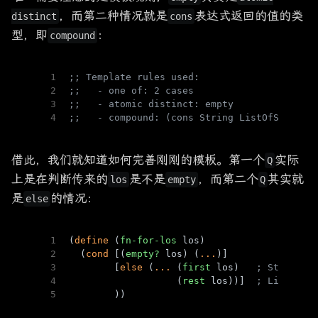
，而第二种情况就是
表达式返回的值的类
distinct
cons
型，即
：
compound
1
;; Template rules used:
2
;;   - one of: 2 cases
3
;;   - atomic distinct: empty
4
;;   - compound: (cons String ListOfString)
借此，我们就知道如何完善刚刚的模板。第一个
实际
Q
上是在判断传来的
是不是
，而第二个
其实就
los
empty
Q
是
的情况：
else
1
(
define
 (
fn-for-los
 los)
2
  (
cond
 [(
empty?
 los) (
...
)]
3
        [
else
 (
...
 (
first
 los)   
; String
4
                   (
rest
 los))]  
; ListOfSt
5
        ))