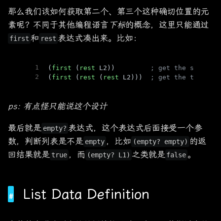
那么我们该如何获取第二个、第三个这种确切位置的元
素呢？不同于其他编程语言
下标
的概念，这里只能通过
和
表达式凑出来。比如：
first
rest
1
(
first
 (
rest
 L2))         
; get the second 
2
(
first
 (
rest
 (
rest
 L2)))  
; get the third e
ps: 有点怪只能说这个设计
最后就是
表达式，这个表达式后面接受一个参
empty?
数，判断列表是不是
，比如
的返
empty
(empty? empty)
回结果就是
，而
之类就是
。
true
(empty? L1)
false
List Data Definition