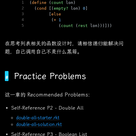
1
(
define
 (
count
 lon)
2
  (
cond
 [(
empty?
 lon) 
0
]
3
        [
else
4
         (
+
1
5
            (
count
 (
rest
 lon)))]))
在思考列表相关的函数设计时，请相信递归能解决问
题，自己调用自己不是什么黑箱。
Practice Problems
这一章的 Recommended Problems:
Self-Reference P2 - Double All
double-all-starter.rkt
double-all-solution.rkt
Self-Reference P3 - Boolean List