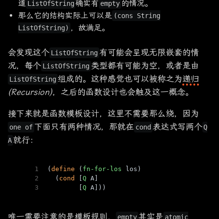
道
确实有
的情况。
ListOfString
empty
那么它的结构实际上可以是
(cons String
，故满足。
ListOfString)
会发现这个
有可能会呈现无限嵌套的情
ListOfString
况，每个
类型都有可能为空，或者是由
ListOfString
组成的。这种感觉也可以被称之为
递归
ListOfString
(Recursion)
，之后的函数设计也会触及这一概念。
接下来就是函数模板设计，这里不需要那么绕，因为
下面只有两种情况，那就在
表达式写两个
one of
cond
Q
就行：
A
1
(
define
 (
fn-for-los
 los)
2
  (
cond
 [
Q
 A]
3
        [
Q
 A]))
唯一需要注意的是模板规则，
其实是
empty
atomic